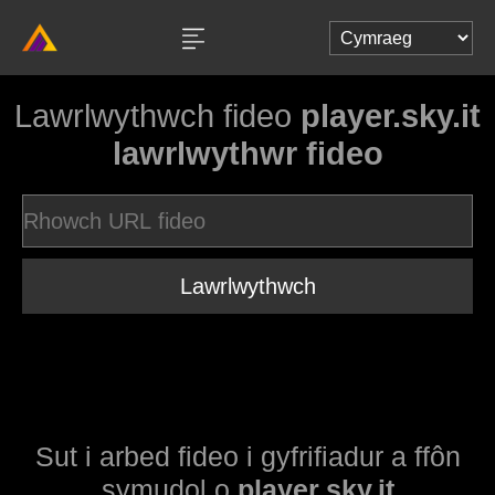
Lawrlwythwch fideo
player.sky.it
lawrlwythwr fideo
Lawrlwythwch
Sut i arbed fideo i gyfrifiadur a ffôn
symudol o
player.sky.it