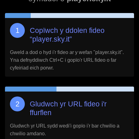
Copïwch y ddolen fideo
“
player.sky.it
”
Gweld a dod o hyd i'r fideo ar y wefan "
player.sky.it
".
Yna defnyddiwch Ctrl+C i gopïo'r URL fideo o far
cyfeiriad eich porwr.
Gludwch yr URL fideo i'r
ffurflen
Gludwch yr URL sydd wedi'i gopïo i'r bar chwilio a
chwilio amdano.