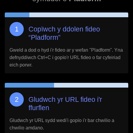
Copïwch y ddolen fideo
“
Pladform
”
Gweld a dod o hyd i'r fideo ar y wefan "
Pladform
". Yna
defnyddiwch Ctrl+C i gopïo'r URL fideo o far cyfeiriad
eich porwr.
Gludwch yr URL fideo i'r
ffurflen
Gludwch yr URL sydd wedi'i gopïo i'r bar chwilio a
chwilio amdano.