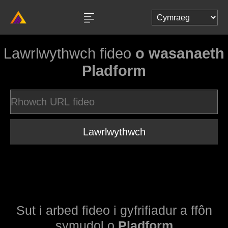
Lawrlwythwch fideo
o wasanaeth
Pladform
Lawrlwythwch
Sut i arbed fideo i gyfrifiadur a ffôn
symudol o
Pladform