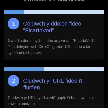
Copïwch y ddolen fideo
“
PicartoVod
”
Gweld a dod o hyd i'r fideo ar y wefan "
PicartoVod
".
Yna defnyddiwch Ctrl+C i gopïo'r URL fideo o far
cyfeiriad eich porwr.
Gludwch yr URL fideo i'r
ffurflen
Gludwch yr URL sydd wedi'i gopïo i'r bar chwilio a
chwilio amdano.