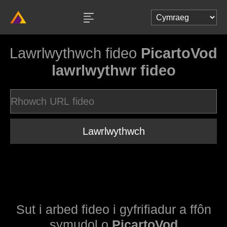
Lawrlwythwch fideo
PicartoVod
lawrlwythwr fideo
Lawrlwythwch
Sut i arbed fideo i gyfrifiadur a ffôn
symudol o
PicartoVod