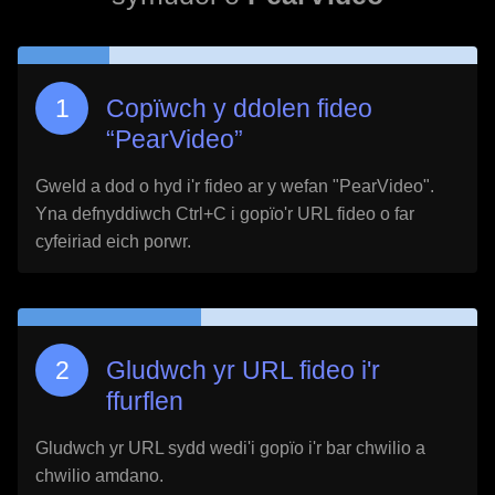
Copïwch y ddolen fideo
“
PearVideo
”
Gweld a dod o hyd i'r fideo ar y wefan "
PearVideo
".
Yna defnyddiwch Ctrl+C i gopïo'r URL fideo o far
cyfeiriad eich porwr.
Gludwch yr URL fideo i'r
ffurflen
Gludwch yr URL sydd wedi'i gopïo i'r bar chwilio a
chwilio amdano.