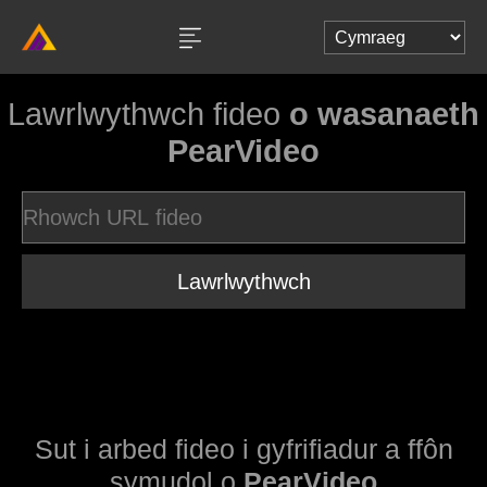
Lawrlwythwch fideo
o wasanaeth
PearVideo
Lawrlwythwch
Sut i arbed fideo i gyfrifiadur a ffôn
symudol o
PearVideo