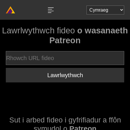
Lawrlwythwch fideo
o wasanaeth
Patreon
Lawrlwythwch
Sut i arbed fideo i gyfrifiadur a ffôn
symudol o
Patreon