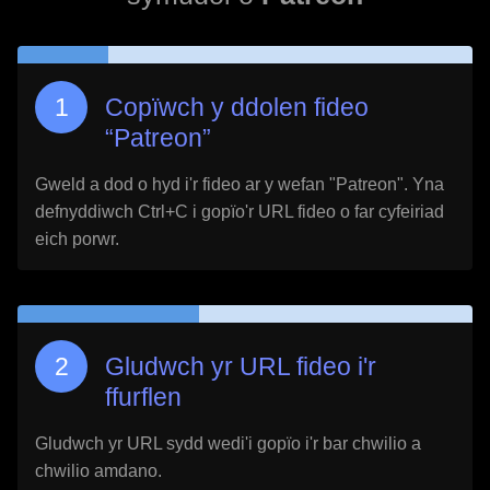
Copïwch y ddolen fideo
“
Patreon
”
Gweld a dod o hyd i'r fideo ar y wefan "
Patreon
". Yna
defnyddiwch Ctrl+C i gopïo'r URL fideo o far cyfeiriad
eich porwr.
Gludwch yr URL fideo i'r
ffurflen
Gludwch yr URL sydd wedi'i gopïo i'r bar chwilio a
chwilio amdano.