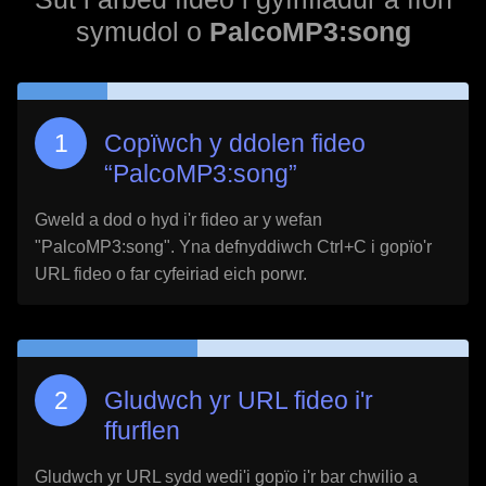
symudol o
PalcoMP3:song
Copïwch y ddolen fideo
“
PalcoMP3:song
”
Gweld a dod o hyd i'r fideo ar y wefan
"
PalcoMP3:song
". Yna defnyddiwch Ctrl+C i gopïo'r
URL fideo o far cyfeiriad eich porwr.
Gludwch yr URL fideo i'r
ffurflen
Gludwch yr URL sydd wedi'i gopïo i'r bar chwilio a