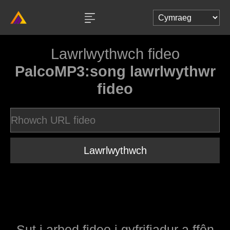
Lawrlwythwch fideo
PalcoMP3:song lawrlwythwr
fideo
Lawrlwythwch
Sut i arbed fideo i gyfrifiadur a ffôn