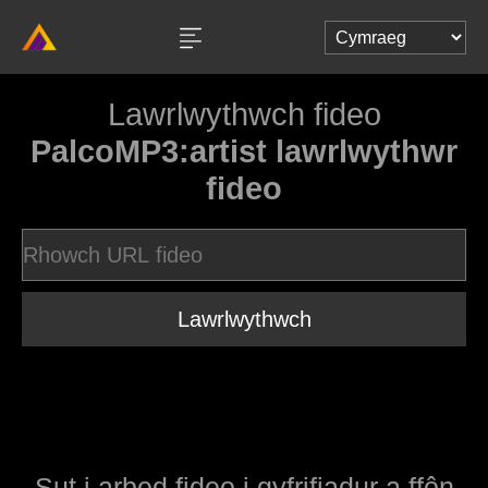
Lawrlwythwch fideo
PalcoMP3:artist lawrlwythwr
fideo
Lawrlwythwch
Sut i arbed fideo i gyfrifiadur a ffôn