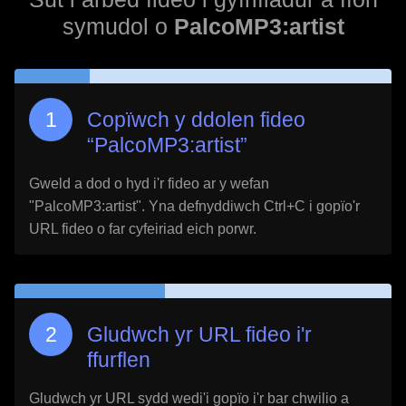
symudol o
PalcoMP3:artist
Copïwch y ddolen fideo
“
PalcoMP3:artist
”
Gweld a dod o hyd i'r fideo ar y wefan
"
PalcoMP3:artist
". Yna defnyddiwch Ctrl+C i gopïo'r
URL fideo o far cyfeiriad eich porwr.
Gludwch yr URL fideo i'r
ffurflen
Gludwch yr URL sydd wedi'i gopïo i'r bar chwilio a