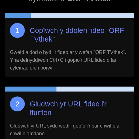
Copïwch y ddolen fideo “
ORF
TVthek
”
Gweld a dod o hyd i'r fideo ar y wefan "
ORF TVthek
".
Yna defnyddiwch Ctrl+C i gopïo'r URL fideo o far
cyfeiriad eich porwr.
Gludwch yr URL fideo i'r
ffurflen
Gludwch yr URL sydd wedi'i gopïo i'r bar chwilio a
chwilio amdano.