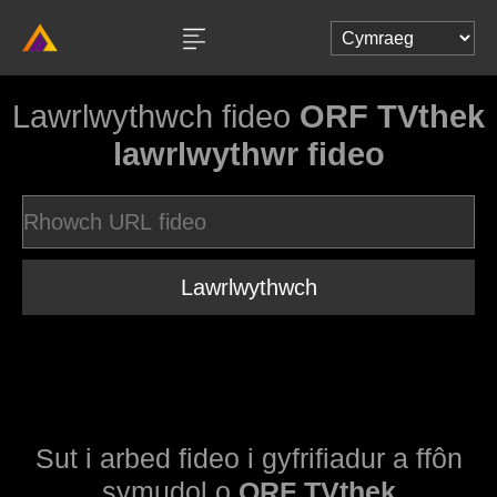
Lawrlwythwch fideo
ORF TVthek
lawrlwythwr fideo
Lawrlwythwch
Sut i arbed fideo i gyfrifiadur a ffôn
symudol o
ORF TVthek