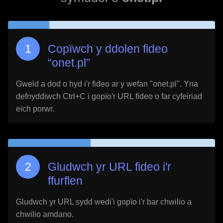
Copïwch y ddolen fideo
“
onet.pl
”
Gweld a dod o hyd i'r fideo ar y wefan "
onet.pl
". Yna
defnyddiwch Ctrl+C i gopïo'r URL fideo o far cyfeiriad
eich porwr.
Gludwch yr URL fideo i'r
ffurflen
Gludwch yr URL sydd wedi'i gopïo i'r bar chwilio a
chwilio amdano.