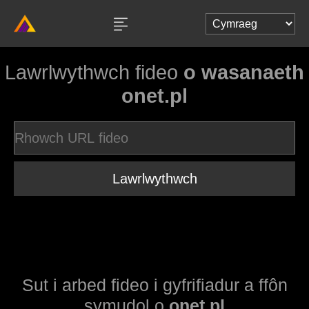
Lawrlwythwch fideo
o wasanaeth
onet.pl
Lawrlwythwch
Sut i arbed fideo i gyfrifiadur a ffôn
symudol o
onet.pl