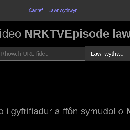
Cartref
Lawrlwythwyr
fideo
NRKTVEpisode lawr
Lawrlwythwch
o i gyfrifiadur a ffôn symudol o