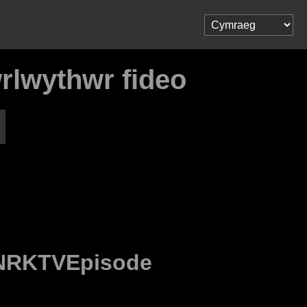
lwythwr fideo
NRKTVEpisode