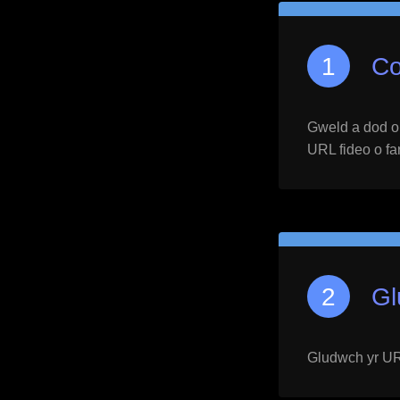
Co
Gweld a dod o h
URL fideo o far
Gl
Gludwch yr URL