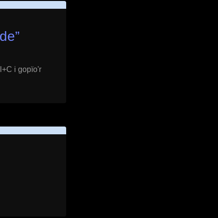
de
”
l+C i gopïo'r