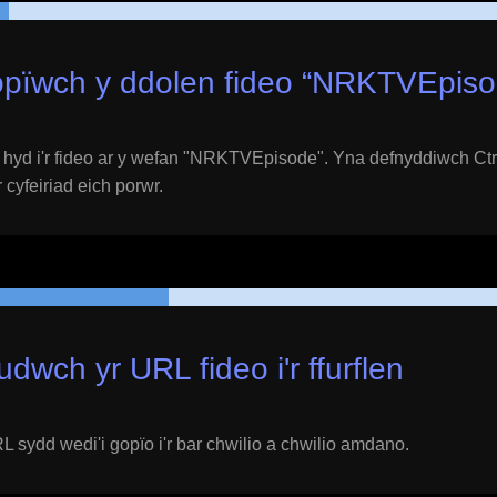
pïwch y ddolen fideo “
NRKTVEpiso
yd i'r fideo ar y wefan "
NRKTVEpisode
". Yna defnyddiwch Ctr
 cyfeiriad eich porwr.
udwch yr URL fideo i'r ffurflen
 sydd wedi'i gopïo i'r bar chwilio a chwilio amdano.