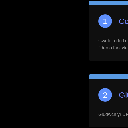
Co
Gweld a dod o h
fideo o far cyf
Gl
Gludwch yr URL