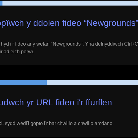
pïwch y ddolen fideo “
Newgrounds
yd i'r fideo ar y wefan "
Newgrounds
". Yna defnyddiwch Ctrl+C
eiriad eich porwr.
udwch yr URL fideo i'r ffurflen
 sydd wedi'i gopïo i'r bar chwilio a chwilio amdano.