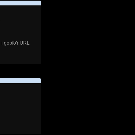
”
 i gopïo'r URL