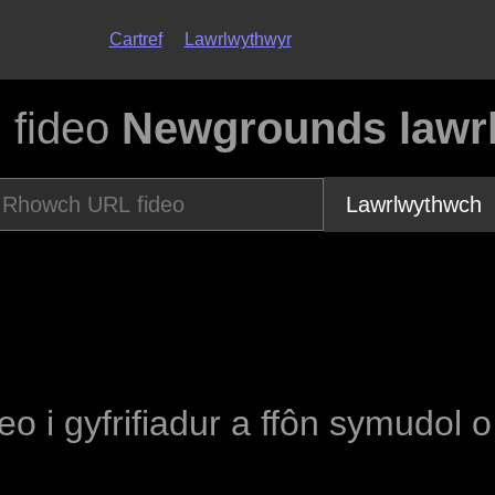
Cartref
Lawrlwythwyr
 fideo
Newgrounds lawrl
Lawrlwythwch
deo i gyfrifiadur a ffôn symudol 