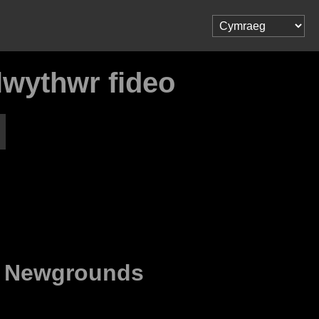
wythwr fideo
o
Newgrounds