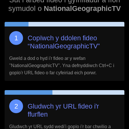
symudol o
NationalGeographicTV
Copïwch y ddolen fideo
“
NationalGeographicTV
”
Gweld a dod o hyd i'r fideo ar y wefan
"
NationalGeographicTV
". Yna defnyddiwch Ctrl+C i
gopïo'r URL fideo o far cyfeiriad eich porwr.
Gludwch yr URL fideo i'r
ffurflen
Gludwch yr URL sydd wedi'i gopïo i'r bar chwilio a