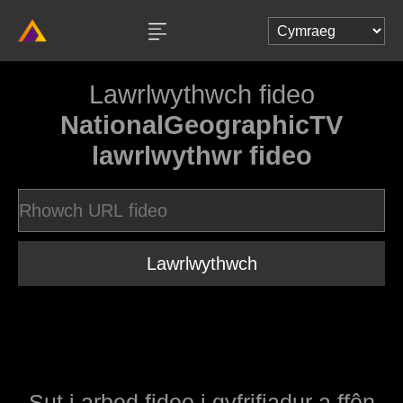
Lawrlwythwch fideo
NationalGeographicTV
lawrlwythwr fideo
Lawrlwythwch
Sut i arbed fideo i gyfrifiadur a ffôn