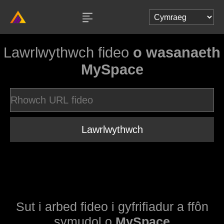
Lawrlwythwch fideo
o wasanaeth
MySpace
Lawrlwythwch
Sut i arbed fideo i gyfrifiadur a ffôn
symudol o
MySpace