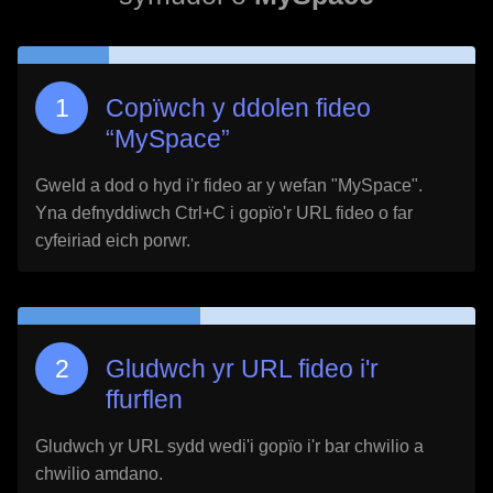
Copïwch y ddolen fideo
“
MySpace
”
Gweld a dod o hyd i'r fideo ar y wefan "
MySpace
".
Yna defnyddiwch Ctrl+C i gopïo'r URL fideo o far
cyfeiriad eich porwr.
Gludwch yr URL fideo i'r
ffurflen
Gludwch yr URL sydd wedi'i gopïo i'r bar chwilio a
chwilio amdano.