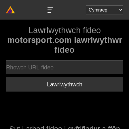
Lawrlwythwch fideo
motorsport.com lawrlwythwr
fideo
Lawrlwythwch
Sut i arbed fideo i gyfrifiadur a ffôn