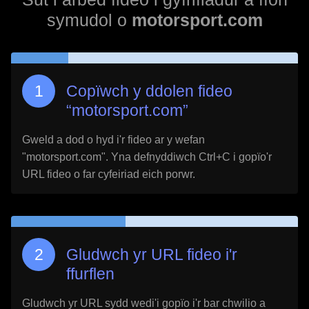
symudol o
motorsport.com
Copïwch y ddolen fideo
“
motorsport.com
”
Gweld a dod o hyd i'r fideo ar y wefan
"
motorsport.com
". Yna defnyddiwch Ctrl+C i gopïo'r
URL fideo o far cyfeiriad eich porwr.
Gludwch yr URL fideo i'r
ffurflen
Gludwch yr URL sydd wedi'i gopïo i'r bar chwilio a