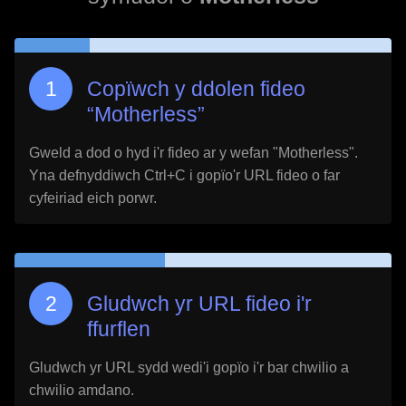
Copïwch y ddolen fideo
“
Motherless
”
Gweld a dod o hyd i'r fideo ar y wefan "
Motherless
".
Yna defnyddiwch Ctrl+C i gopïo'r URL fideo o far
cyfeiriad eich porwr.
Gludwch yr URL fideo i'r
ffurflen
Gludwch yr URL sydd wedi'i gopïo i'r bar chwilio a
chwilio amdano.