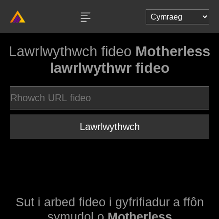
Lawrlwythwch fideo
Motherless
lawrlwythwr fideo
Lawrlwythwch
Sut i arbed fideo i gyfrifiadur a ffôn
symudol o
Motherless