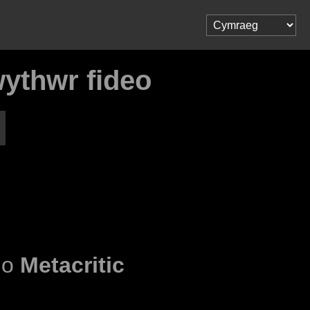
wythwr fideo
l o
Metacritic