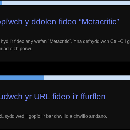
pïwch y ddolen fideo “
Metacritic
”
yd i'r fideo ar y wefan "
Metacritic
". Yna defnyddiwch Ctrl+C i 
eiriad eich porwr.
udwch yr URL fideo i'r ffurflen
 sydd wedi'i gopïo i'r bar chwilio a chwilio amdano.