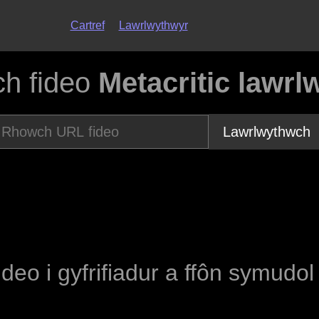
Cartref
Lawrlwythwyr
h fideo
Metacritic lawrl
Lawrlwythwch
ideo i gyfrifiadur a ffôn symudo