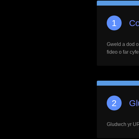
Co
Gweld a dod o h
fideo o far cyf
Gl
Gludwch yr URL