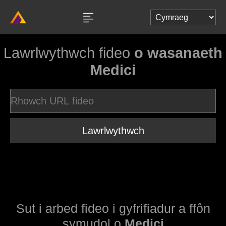
Lawrlwythwch fideo
o wasanaeth
Medici
Lawrlwythwch
Sut i arbed fideo i gyfrifiadur a ffôn
symudol o
Medici