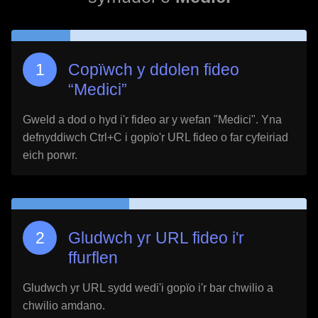
Copïwch y ddolen fideo
“
Medici
”
Gweld a dod o hyd i'r fideo ar y wefan "
Medici
". Yna
defnyddiwch Ctrl+C i gopïo'r URL fideo o far cyfeiriad
eich porwr.
Gludwch yr URL fideo i'r
ffurflen
Gludwch yr URL sydd wedi'i gopïo i'r bar chwilio a
chwilio amdano.