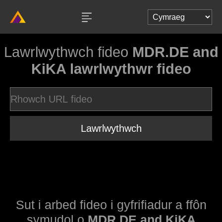
Lawrlwythwch fideo
MDR.DE and
KiKA lawrlwythwr fideo
Lawrlwythwch
Sut i arbed fideo i gyfrifiadur a ffôn
symudol o
MDR.DE and KiKA