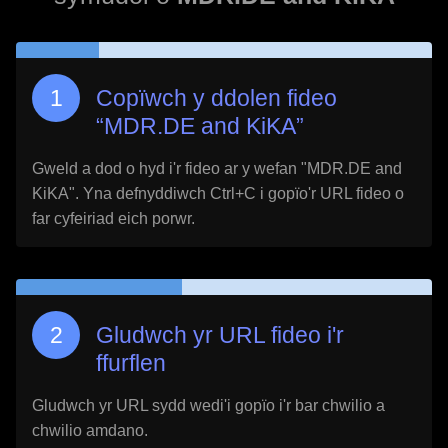
Copïwch y ddolen fideo
“
MDR.DE and KiKA
”
Gweld a dod o hyd i'r fideo ar y wefan "
MDR.DE and
KiKA
". Yna defnyddiwch Ctrl+C i gopïo'r URL fideo o
far cyfeiriad eich porwr.
Gludwch yr URL fideo i'r
ffurflen
Gludwch yr URL sydd wedi'i gopïo i'r bar chwilio a
chwilio amdano.