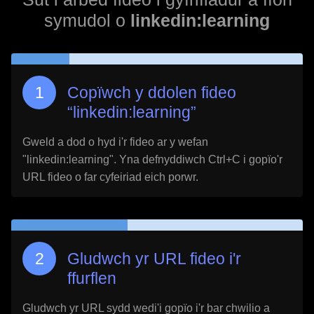
symudol o
linkedin:learning
Copïwch y ddolen fideo
“
linkedin:learning
”
Gweld a dod o hyd i'r fideo ar y wefan
"
linkedin:learning
". Yna defnyddiwch Ctrl+C i gopïo'r
URL fideo o far cyfeiriad eich porwr.
Gludwch yr URL fideo i'r
ffurflen
Gludwch yr URL sydd wedi'i gopïo i'r bar chwilio a