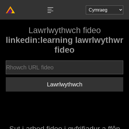
Lawrlwythwch fideo
linkedin:learning lawrlwythwr
fideo
Lawrlwythwch
Sut i arbed fideo i gyfrifiadur a ffôn