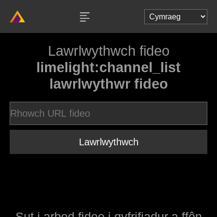
Lawrlwythwch fideo
limelight:channel_list
lawrlwythwr fideo
Lawrlwythwch
Sut i arbed fideo i gyfrifiadur a ffôn