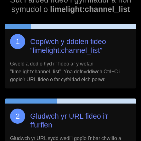
symudol o
limelight:channel_list
Copïwch y ddolen fideo
“
limelight:channel_list
”
Gweld a dod o hyd i'r fideo ar y wefan
"
limelight:channel_list
". Yna defnyddiwch Ctrl+C i
gopïo'r URL fideo o far cyfeiriad eich porwr.
Gludwch yr URL fideo i'r
ffurflen
Gludwch yr URL sydd wedi'i gopïo i'r bar chwilio a