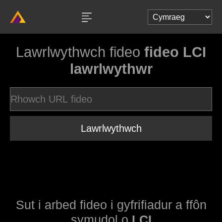
Lawrlwythwch fideo
fideo LCI
lawrlwythwr
Lawrlwythwch
Sut i arbed fideo i gyfrifiadur a ffôn
symudol o
LCI