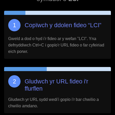
Copïwch y ddolen fideo “
LCI
”
Gweld a dod o hyd i'r fideo ar y wefan "
LCI
". Yna
defnyddiwch Ctrl+C i gopïo'r URL fideo o far cyfeiriad
eich porwr.
Gludwch yr URL fideo i'r
ffurflen
Gludwch yr URL sydd wedi'i gopïo i'r bar chwilio a
chwilio amdano.