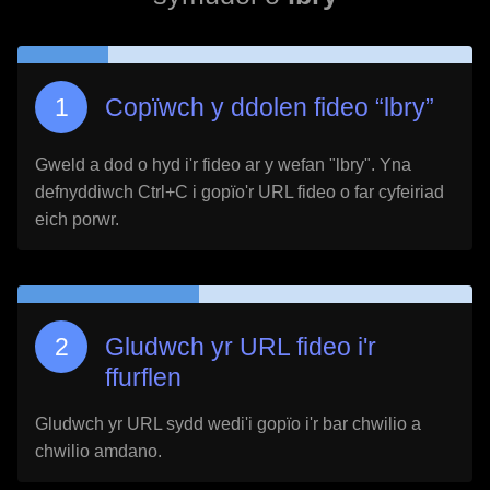
Copïwch y ddolen fideo “
lbry
”
Gweld a dod o hyd i'r fideo ar y wefan "
lbry
". Yna
defnyddiwch Ctrl+C i gopïo'r URL fideo o far cyfeiriad
eich porwr.
Gludwch yr URL fideo i'r
ffurflen
Gludwch yr URL sydd wedi'i gopïo i'r bar chwilio a
chwilio amdano.