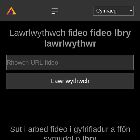
Lawrlwythwch fideo
fideo lbry
lawrlwythwr
Lawrlwythwch
Sut i arbed fideo i gyfrifiadur a ffôn
symudol o
lbry