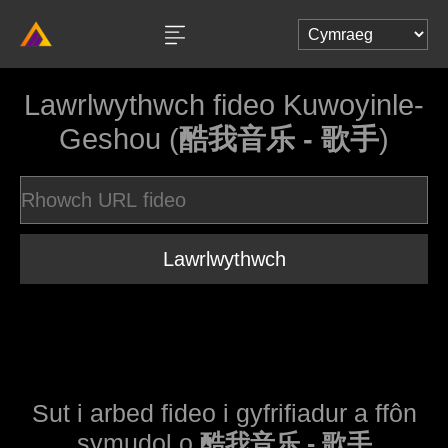
Lawrlwythwch fideo Kuwoyinle-
Geshou (
酷我音乐 - 歌手
)
Lawrlwythwch
Sut i arbed fideo i gyfrifiadur a ffôn
symudol o
酷我音乐 - 歌手