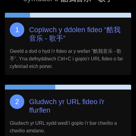
Copïwch y ddolen fideo “
酷我
音乐 - 歌手
”
Gweld a dod o hyd i'r fideo ar y wefan "
酷我音乐 - 歌
手
". Yna defnyddiwch Ctrl+C i gopïo'r URL fideo o far
cyfeiriad eich porwr.
Gludwch yr URL fideo i'r
ffurflen
Gludwch yr URL sydd wedi'i gopïo i'r bar chwilio a
chwilio amdano.