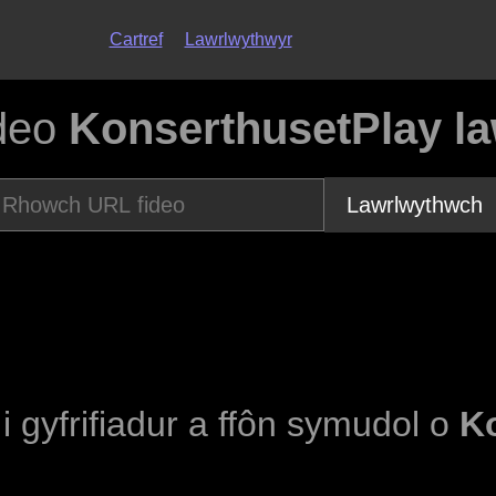
Cartref
Lawrlwythwyr
ideo
KonserthusetPlay la
Lawrlwythwch
 i gyfrifiadur a ffôn symudol o
K