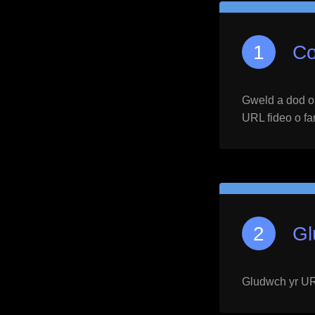
Co
Gweld a dod o h
URL fideo o far
Gl
Gludwch yr URL