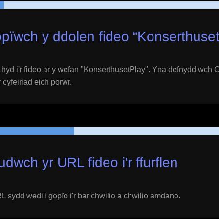
pïwch y ddolen fideo “
Konserthuse
yd i'r fideo ar y wefan "
KonserthusetPlay
". Yna defnyddiwch Ct
 cyfeiriad eich porwr.
udwch yr URL fideo i'r ffurflen
 sydd wedi'i gopïo i'r bar chwilio a chwilio amdano.