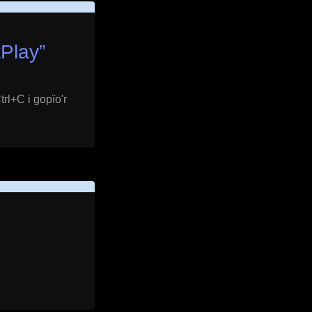
tPlay
”
rl+C i gopïo'r