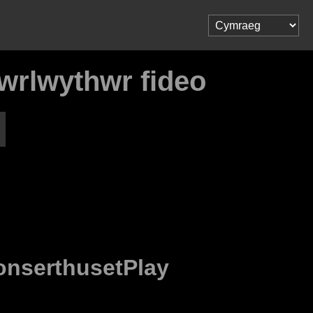
wrlwythwr fideo
onserthusetPlay