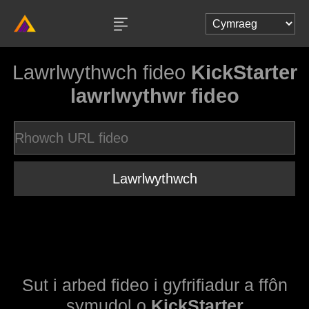
Lawrlwythwch fideo
KickStarter
lawrlwythwr fideo
Lawrlwythwch
Sut i arbed fideo i gyfrifiadur a ffôn
symudol o
KickStarter