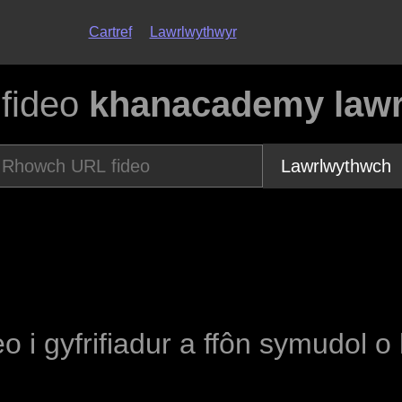
Cartref
Lawrlwythwyr
 fideo
khanacademy lawr
Lawrlwythwch
eo i gyfrifiadur a ffôn symudol o