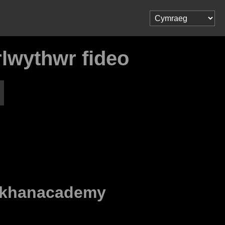
lwythwr fideo
khanacademy