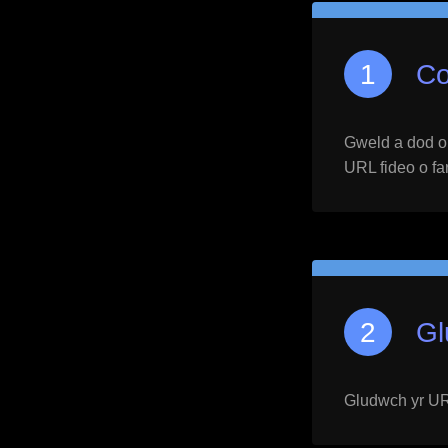
Co
Gweld a dod o h
URL fideo o far
Gl
Gludwch yr URL