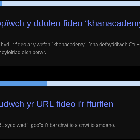
pïwch y ddolen fideo “
khanacadem
yd i'r fideo ar y wefan "
khanacademy
". Yna defnyddiwch Ctrl+C
 cyfeiriad eich porwr.
udwch yr URL fideo i'r ffurflen
 sydd wedi'i gopïo i'r bar chwilio a chwilio amdano.