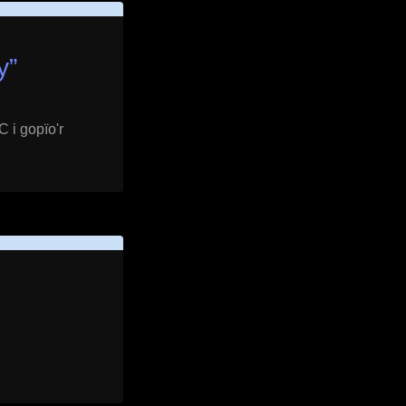
y
”
 i gopïo'r