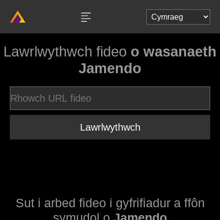
Lawrlwythwch fideo
o wasanaeth
Jamendo
Lawrlwythwch
Sut i arbed fideo i gyfrifiadur a ffôn
symudol o
Jamendo