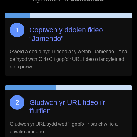
Copïwch y ddolen fideo
“
Jamendo
”
Gweld a dod o hyd i'r fideo ar y wefan "
Jamendo
". Yna
defnyddiwch Ctrl+C i gopïo'r URL fideo o far cyfeiriad
eich porwr.
Gludwch yr URL fideo i'r
ffurflen
Gludwch yr URL sydd wedi'i gopïo i'r bar chwilio a
chwilio amdano.