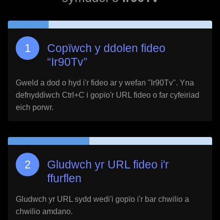
Copïwch y ddolen fideo
“
Ir90Tv
”
Gweld a dod o hyd i'r fideo ar y wefan "
Ir90Tv
". Yna
defnyddiwch Ctrl+C i gopïo'r URL fideo o far cyfeiriad
eich porwr.
Gludwch yr URL fideo i'r
ffurflen
Gludwch yr URL sydd wedi'i gopïo i'r bar chwilio a
chwilio amdano.