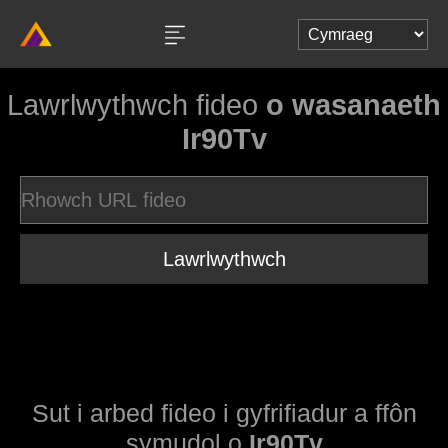
Lawrlwythwch fideo
o wasanaeth
Ir90Tv
Lawrlwythwch
Sut i arbed fideo i gyfrifiadur a ffôn
symudol o
Ir90Tv