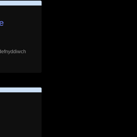
ie
 defnyddiwch