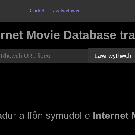
Cartref
Lawrlwythwyr
ernet Movie Database tra
Lawrlwythwch
fiadur a ffôn symudol o
Internet 