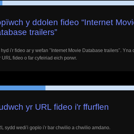
pïwch y ddolen fideo “
Internet Mov
tabase trailers
”
yd i'r fideo ar y wefan "
Internet Movie Database trailers
". Yna
r URL fideo o far cyfeiriad eich porwr.
udwch yr URL fideo i'r ffurflen
 sydd wedi'i gopïo i'r bar chwilio a chwilio amdano.