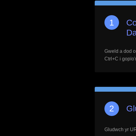
Co
Da
Gweld a dod o h
Ctrl+C i gopïo'
Gl
Gludwch yr URL