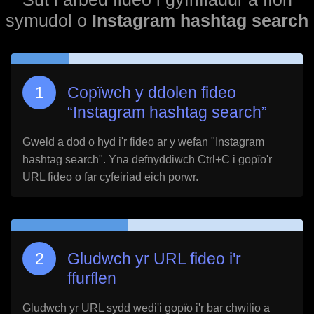
symudol o
Instagram hashtag search
Copïwch y ddolen fideo
“
Instagram hashtag search
”
Gweld a dod o hyd i'r fideo ar y wefan "
Instagram
hashtag search
". Yna defnyddiwch Ctrl+C i gopïo'r
URL fideo o far cyfeiriad eich porwr.
Gludwch yr URL fideo i'r
ffurflen
Gludwch yr URL sydd wedi'i gopïo i'r bar chwilio a