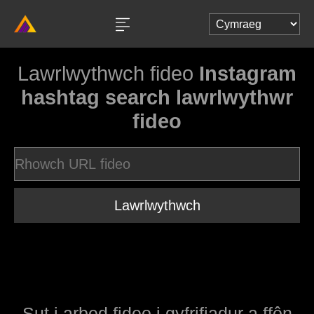
Lawrlwythwch fideo
Instagram
hashtag search lawrlwythwr
fideo
Lawrlwythwch
Sut i arbed fideo i gyfrifiadur a ffôn