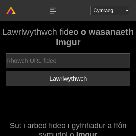
Lawrlwythwch fideo
o wasanaeth
Imgur
Lawrlwythwch
Sut i arbed fideo i gyfrifiadur a ffôn
symudol o
Imgur