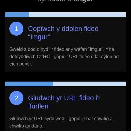
Copïwch y ddolen fideo
“
Imgur
”
Gweld a dod o hyd i'r fideo ar y wefan "
Imgur
". Yna
defnyddiwch Ctrl+C i gopïo'r URL fideo o far cyfeiriad
eich porwr.
Gludwch yr URL fideo i'r
ffurflen
Gludwch yr URL sydd wedi'i gopïo i'r bar chwilio a
chwilio amdano.