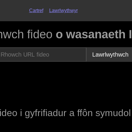
Cartref
Lawrlwythwyr
hwch fideo
o wasanaeth 
Lawrlwythwch
fideo i gyfrifiadur a ffôn symudo