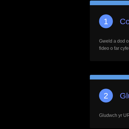
Co
Gweld a dod o h
fideo o far cyf
Gl
Gludwch yr URL