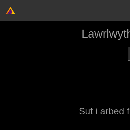
Lawrlwyt
Sut i arbed 