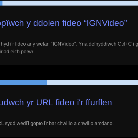
pïwch y ddolen fideo “
IGNVideo
”
yd i'r fideo ar y wefan "
IGNVideo
". Yna defnyddiwch Ctrl+C i 
eiriad eich porwr.
udwch yr URL fideo i'r ffurflen
 sydd wedi'i gopïo i'r bar chwilio a chwilio amdano.