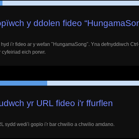
pïwch y ddolen fideo “
HungamaSo
yd i'r fideo ar y wefan "
HungamaSong
". Yna defnyddiwch Ctrl
 cyfeiriad eich porwr.
udwch yr URL fideo i'r ffurflen
 sydd wedi'i gopïo i'r bar chwilio a chwilio amdano.