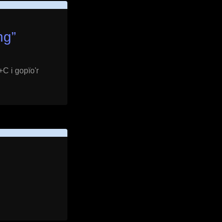
ng
”
+C i gopïo'r