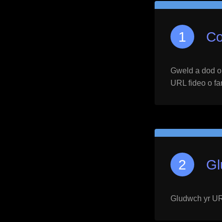
Co
Gweld a dod o h
URL fideo o far
Gl
Gludwch yr URL