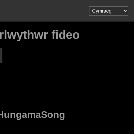
lwythwr fideo
HungamaSong