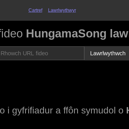
Cartref
Lawrlwythwyr
fideo
HungamaSong lawr
Lawrlwythwch
eo i gyfrifiadur a ffôn symudol o