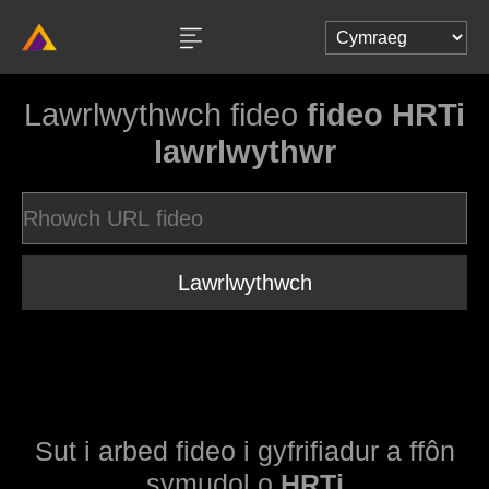
Lawrlwythwch fideo
fideo HRTi
lawrlwythwr
Lawrlwythwch
Sut i arbed fideo i gyfrifiadur a ffôn
symudol o
HRTi