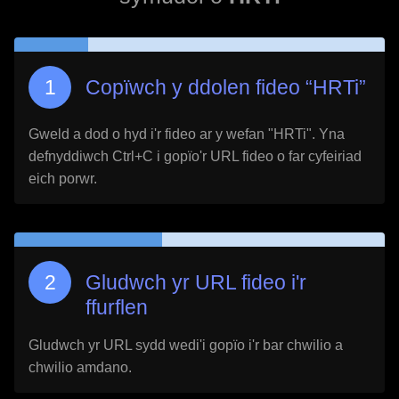
Copïwch y ddolen fideo “
HRTi
”
Gweld a dod o hyd i'r fideo ar y wefan "
HRTi
". Yna
defnyddiwch Ctrl+C i gopïo'r URL fideo o far cyfeiriad
eich porwr.
Gludwch yr URL fideo i'r
ffurflen
Gludwch yr URL sydd wedi'i gopïo i'r bar chwilio a
chwilio amdano.