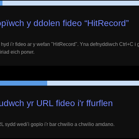
pïwch y ddolen fideo “
HitRecord
”
yd i'r fideo ar y wefan "
HitRecord
". Yna defnyddiwch Ctrl+C i 
eiriad eich porwr.
udwch yr URL fideo i'r ffurflen
 sydd wedi'i gopïo i'r bar chwilio a chwilio amdano.