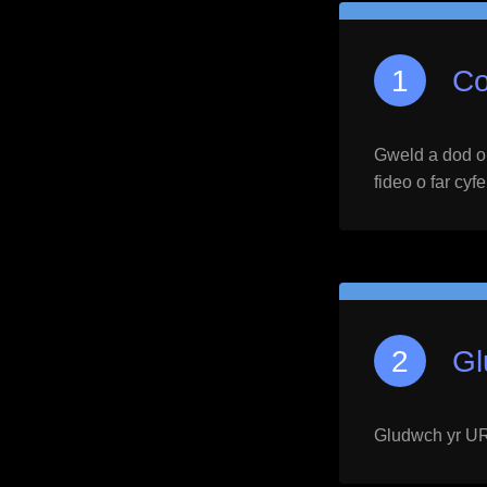
Co
Gweld a dod o h
fideo o far cyf
Gl
Gludwch yr URL