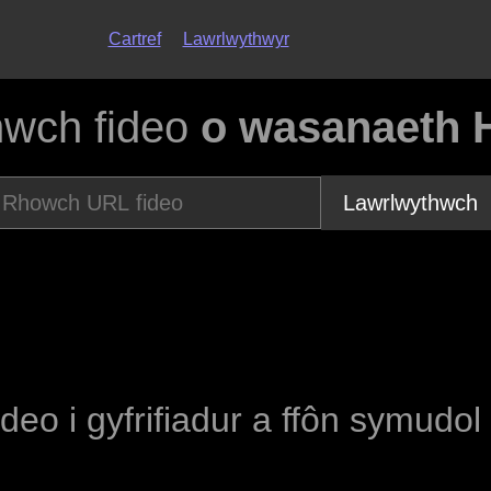
Cartref
Lawrlwythwyr
hwch fideo
o wasanaeth 
Lawrlwythwch
ideo i gyfrifiadur a ffôn symudol