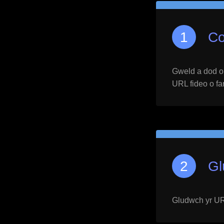
Co
Gweld a dod o h
URL fideo o far
Gl
Gludwch yr URL