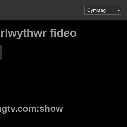
rlwythwr fideo
hgtv.com:show