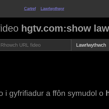
Cartref
Lawrlwythwyr
fideo
hgtv.com:show law
Lawrlwythwch
o i gyfrifiadur a ffôn symudol o