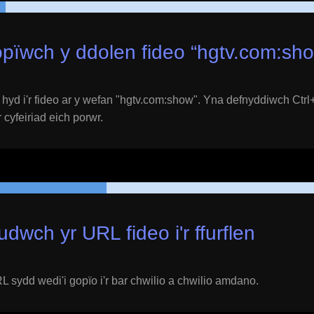
pïwch y ddolen fideo “
hgtv.com:sh
yd i'r fideo ar y wefan "
hgtv.com:show
". Yna defnyddiwch Ctrl+
 cyfeiriad eich porwr.
udwch yr URL fideo i'r ffurflen
 sydd wedi'i gopïo i'r bar chwilio a chwilio amdano.