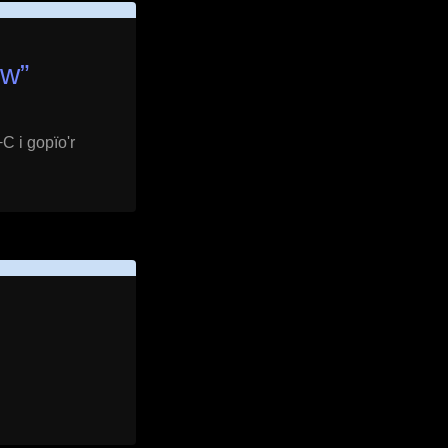
ow
”
C i gopïo'r