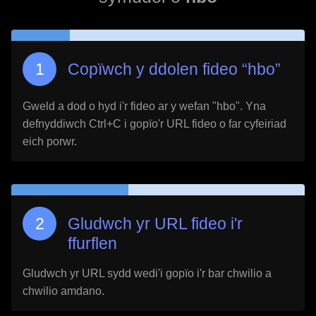
Copïwch y ddolen fideo “
hbo
”
Gweld a dod o hyd i'r fideo ar y wefan "
hbo
". Yna
defnyddiwch Ctrl+C i gopïo'r URL fideo o far cyfeiriad
eich porwr.
Gludwch yr URL fideo i'r
ffurflen
Gludwch yr URL sydd wedi'i gopïo i'r bar chwilio a
chwilio amdano.