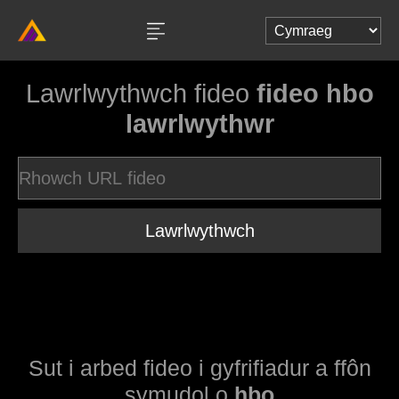
Lawrlwythwch fideo
fideo hbo
lawrlwythwr
Lawrlwythwch
Sut i arbed fideo i gyfrifiadur a ffôn
symudol o
hbo