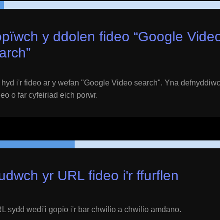
pïwch y ddolen fideo “
Google Vide
arch
”
yd i'r fideo ar y wefan "
Google Video search
". Yna defnyddiwc
eo o far cyfeiriad eich porwr.
udwch yr URL fideo i'r ffurflen
 sydd wedi'i gopïo i'r bar chwilio a chwilio amdano.