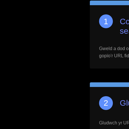
Co
se
Gweld a dod o h
gopïo'r URL fid
Gl
Gludwch yr URL