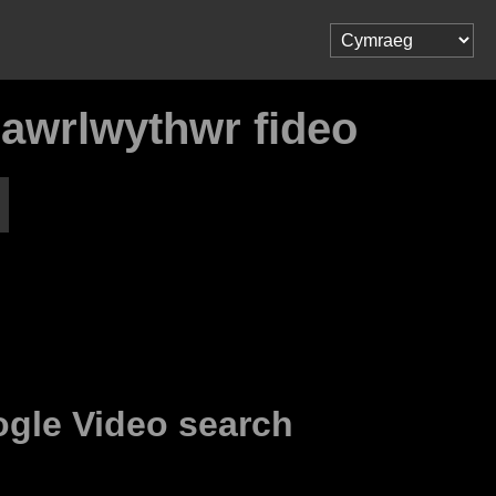
lawrlwythwr fideo
gle Video search