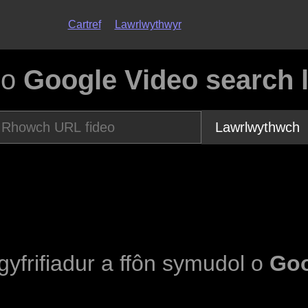
Cartref
Lawrlwythwyr
eo
Google Video search 
Lawrlwythwch
 gyfrifiadur a ffôn symudol o
Goo