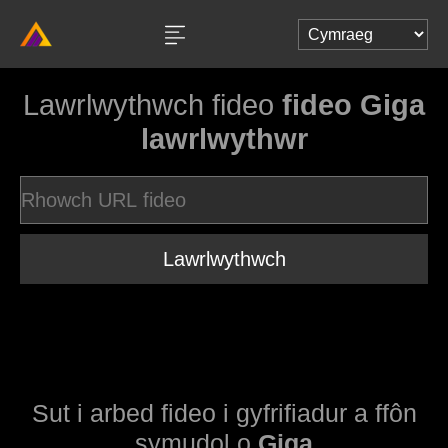
Lawrlwythwch fideo
fideo Giga
lawrlwythwr
Lawrlwythwch
Sut i arbed fideo i gyfrifiadur a ffôn
symudol o
Giga