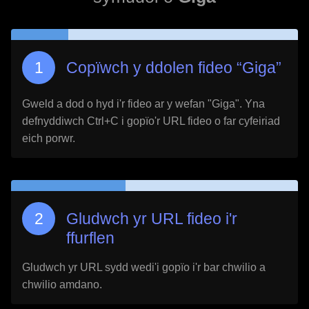
Copïwch y ddolen fideo “
Giga
”
Gweld a dod o hyd i'r fideo ar y wefan "
Giga
". Yna
defnyddiwch Ctrl+C i gopïo'r URL fideo o far cyfeiriad
eich porwr.
Gludwch yr URL fideo i'r
ffurflen
Gludwch yr URL sydd wedi'i gopïo i'r bar chwilio a
chwilio amdano.