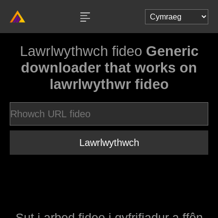
Lawrlwythwch fideo
Generic
downloader that works on
lawrlwythwr fideo
Lawrlwythwch
Sut i arbed fideo i gyfrifiadur a ffôn