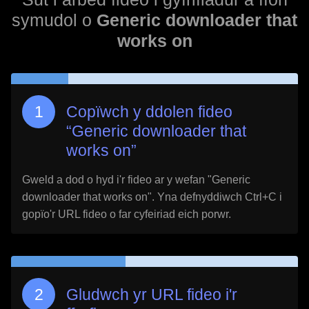
symudol o
Generic downloader that
works on
Copïwch y ddolen fideo
“
Generic downloader that
works on
”
Gweld a dod o hyd i'r fideo ar y wefan "
Generic
downloader that works on
". Yna defnyddiwch Ctrl+C i
gopïo'r URL fideo o far cyfeiriad eich porwr.
Gludwch yr URL fideo i'r