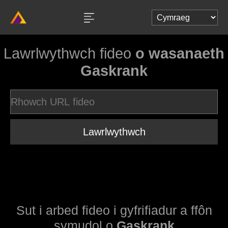
Lawrlwythwch fideo
o wasanaeth
Gaskrank
Lawrlwythwch
Sut i arbed fideo i gyfrifiadur a ffôn
symudol o
Gaskrank