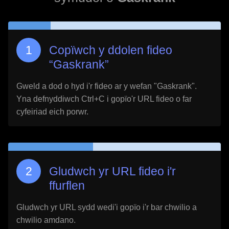
Copïwch y ddolen fideo
“
Gaskrank
”
Gweld a dod o hyd i'r fideo ar y wefan "
Gaskrank
".
Yna defnyddiwch Ctrl+C i gopïo'r URL fideo o far
cyfeiriad eich porwr.
Gludwch yr URL fideo i'r
ffurflen
Gludwch yr URL sydd wedi'i gopïo i'r bar chwilio a
chwilio amdano.