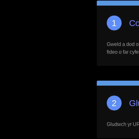
Co
Gweld a dod o h
fideo o far cyf
Gl
Gludwch yr URL