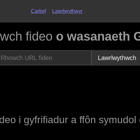
Cartref
Lawrlwythwyr
hwch fideo
o wasanaeth 
Lawrlwythwch
ideo i gyfrifiadur a ffôn symudol