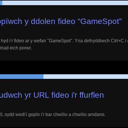
pïwch y ddolen fideo “
GameSpot
”
yd i'r fideo ar y wefan "
GameSpot
". Yna defnyddiwch Ctrl+C i
eiriad eich porwr.
udwch yr URL fideo i'r ffurflen
 sydd wedi'i gopïo i'r bar chwilio a chwilio amdano.