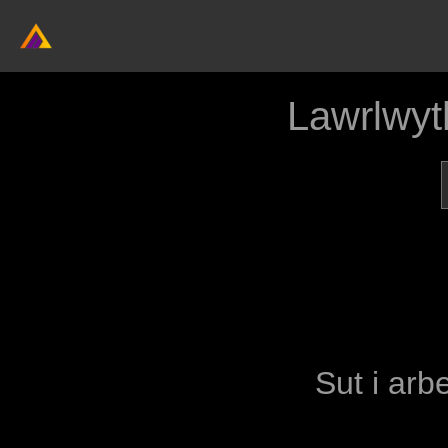
Lawrlwyt
Sut i arb