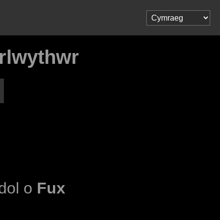
wrlwythwr
udol o
Fux