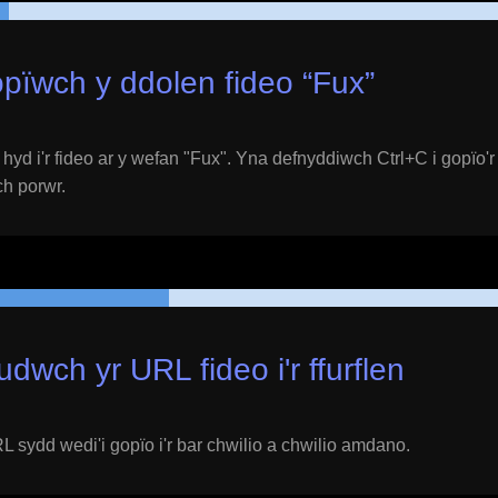
pïwch y ddolen fideo “
Fux
”
yd i'r fideo ar y wefan "
Fux
". Yna defnyddiwch Ctrl+C i gopïo'r
ich porwr.
udwch yr URL fideo i'r ffurflen
 sydd wedi'i gopïo i'r bar chwilio a chwilio amdano.