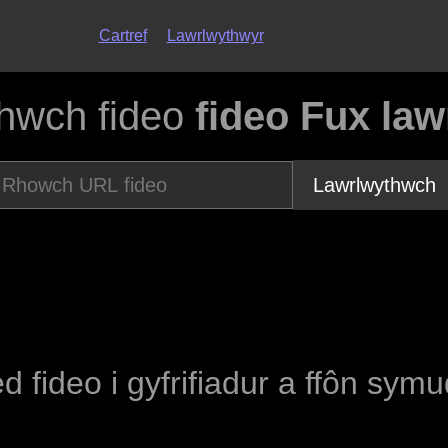
Cartref
Lawrlwythwyr
hwch fideo
fideo Fux la
Lawrlwythwch
ed fideo i gyfrifiadur a ffôn sym