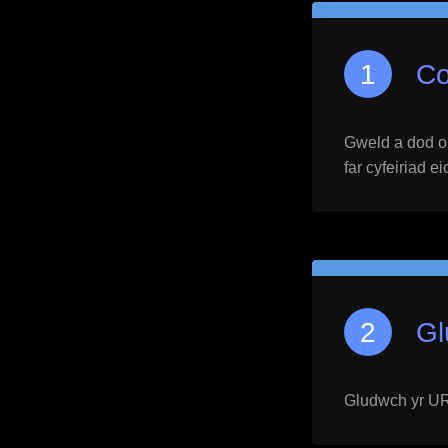
Co
Gweld a dod o h
far cyfeiriad e
Gl
Gludwch yr URL