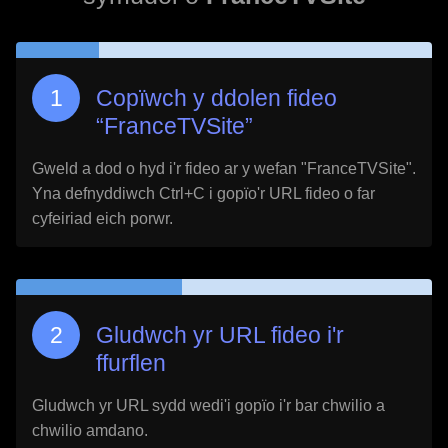
Copïwch y ddolen fideo
“
FranceTVSite
”
Gweld a dod o hyd i'r fideo ar y wefan "
FranceTVSite
".
Yna defnyddiwch Ctrl+C i gopïo'r URL fideo o far
cyfeiriad eich porwr.
Gludwch yr URL fideo i'r
ffurflen
Gludwch yr URL sydd wedi'i gopïo i'r bar chwilio a
chwilio amdano.