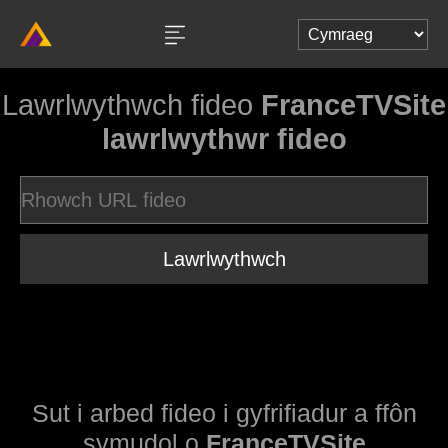
Lawrlwythwch fideo
FranceTVSite
lawrlwythwr fideo
Lawrlwythwch
Sut i arbed fideo i gyfrifiadur a ffôn
symudol o
FranceTVSite