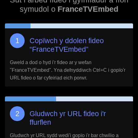
symudol o
FranceTVEmbed
Copïwch y ddolen fideo
“
FranceTVEmbed
”
Gweld a dod o hyd i'r fideo ar y wefan
"
FranceTVEmbed
". Yna defnyddiwch Ctrl+C i gopïo'r
URL fideo o far cyfeiriad eich porwr.
Gludwch yr URL fideo i'r
ffurflen
Gludwch yr URL sydd wedi'i gopïo i'r bar chwilio a