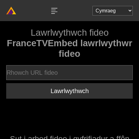
Lawrlwythwch fideo
FranceTVEmbed lawrlwythwr
fideo
Lawrlwythwch
Sut i arbed fideo i gyfrifiadur a ffôn