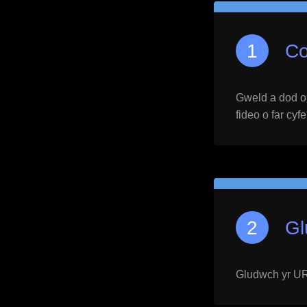
Co
Gweld a dod o h
fideo o far cyf
Gl
Gludwch yr URL