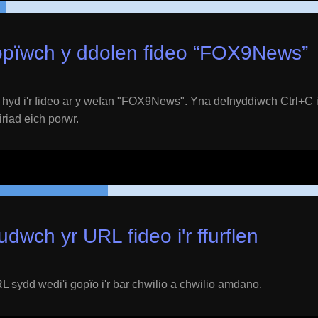
pïwch y ddolen fideo “
FOX9News
”
yd i'r fideo ar y wefan "
FOX9News
". Yna defnyddiwch Ctrl+C 
eiriad eich porwr.
udwch yr URL fideo i'r ffurflen
 sydd wedi'i gopïo i'r bar chwilio a chwilio amdano.