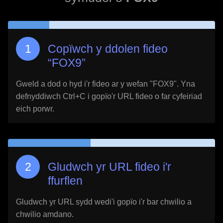
Copïwch y ddolen fideo
“
FOX9
”
Gweld a dod o hyd i'r fideo ar y wefan "
FOX9
". Yna
defnyddiwch Ctrl+C i gopïo'r URL fideo o far cyfeiriad
eich porwr.
Gludwch yr URL fideo i'r
ffurflen
Gludwch yr URL sydd wedi'i gopïo i'r bar chwilio a
chwilio amdano.