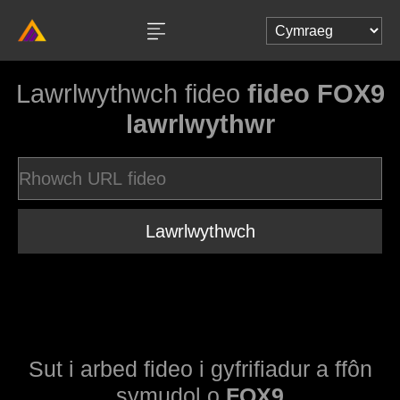
Lawrlwythwch fideo
fideo FOX9
lawrlwythwr
Lawrlwythwch
Sut i arbed fideo i gyfrifiadur a ffôn
symudol o
FOX9