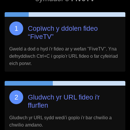
Copïwch y ddolen fideo
“
FiveTV
”
Gweld a dod o hyd i'r fideo ar y wefan "
FiveTV
". Yna
defnyddiwch Ctrl+C i gopïo'r URL fideo o far cyfeiriad
eich porwr.
Gludwch yr URL fideo i'r
ffurflen
Gludwch yr URL sydd wedi'i gopïo i'r bar chwilio a
chwilio amdano.