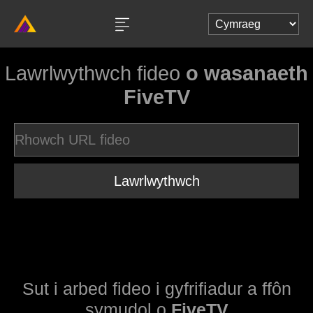
Lawrlwythwch fideo
o wasanaeth
FiveTV
Lawrlwythwch
Sut i arbed fideo i gyfrifiadur a ffôn
symudol o
FiveTV