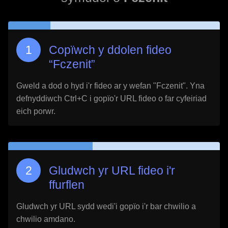
Copïwch y ddolen fideo
“
Fczenit
”
Gweld a dod o hyd i'r fideo ar y wefan "
Fczenit
". Yna
defnyddiwch Ctrl+C i gopïo'r URL fideo o far cyfeiriad
eich porwr.
Gludwch yr URL fideo i'r
ffurflen
Gludwch yr URL sydd wedi'i gopïo i'r bar chwilio a
chwilio amdano.