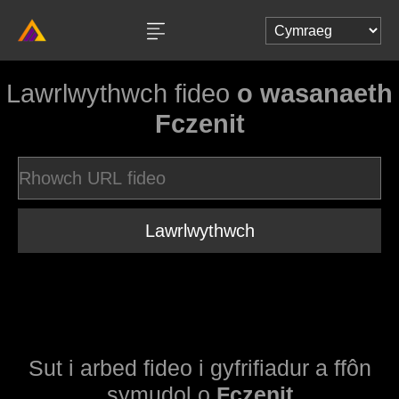
Lawrlwythwch fideo
o wasanaeth
Fczenit
Lawrlwythwch
Sut i arbed fideo i gyfrifiadur a ffôn
symudol o
Fczenit