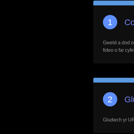
Co
Gweld a dod o h
fideo o far cyf
Gl
Gludwch yr URL