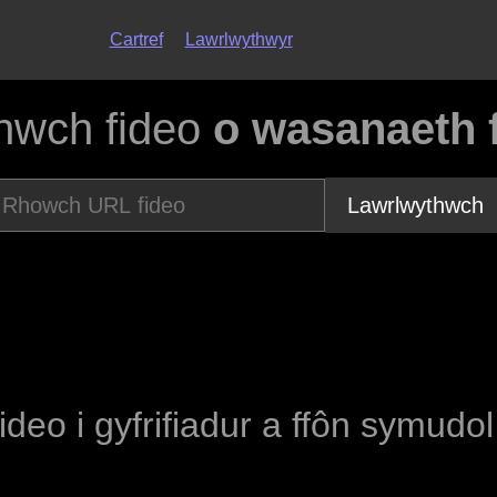
Cartref
Lawrlwythwyr
hwch fideo
o wasanaeth 
Lawrlwythwch
fideo i gyfrifiadur a ffôn symudo