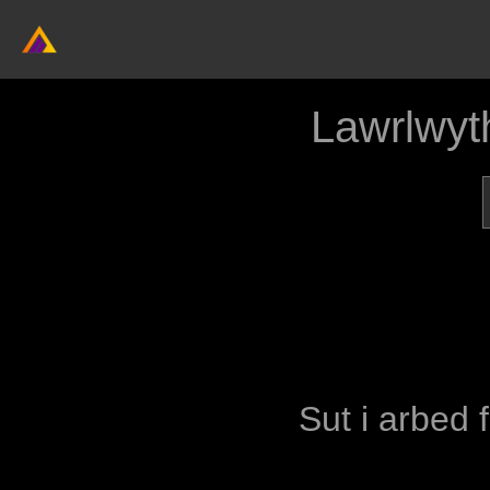
Lawrlwyt
Sut i arbed 