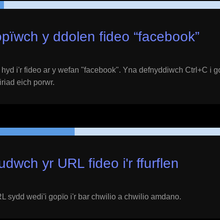
pïwch y ddolen fideo “
facebook
”
yd i'r fideo ar y wefan "
facebook
". Yna defnyddiwch Ctrl+C i g
eiriad eich porwr.
udwch yr URL fideo i'r ffurflen
 sydd wedi'i gopïo i'r bar chwilio a chwilio amdano.